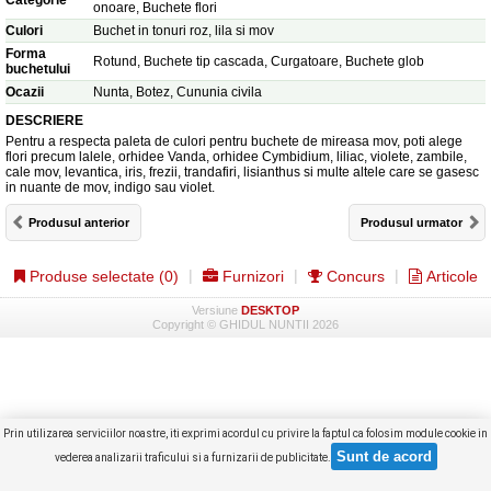
Categorie
onoare, Buchete flori
Culori
Buchet in tonuri roz, lila si mov
Forma
Rotund, Buchete tip cascada, Curgatoare, Buchete glob
buchetului
Ocazii
Nunta, Botez, Cununia civila
DESCRIERE
Pentru a respecta paleta de culori pentru buchete de mireasa mov, poti alege
flori precum lalele, orhidee Vanda, orhidee Cymbidium, liliac, violete, zambile,
cale mov, levantica, iris, frezii, trandafiri, lisianthus si multe altele care se gasesc
in nuante de mov, indigo sau violet.
Produsul anterior
Produsul urmator
Produse selectate (
0
)
Furnizori
Concurs
Articole
Versiune
DESKTOP
Copyright © GHIDUL NUNTII 2026
Prin utilizarea serviciilor noastre, iti exprimi acordul cu privire la faptul ca folosim module cookie in
vederea analizarii traficului si a furnizarii de publicitate.