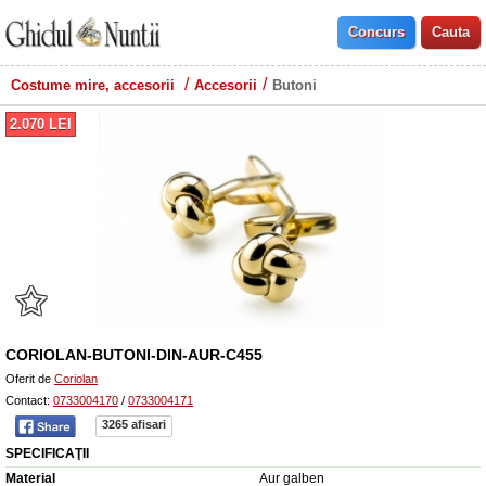
Costume mire, accesorii
Accesorii
Butoni
2.070
LEI
CORIOLAN-BUTONI-DIN-AUR-C455
Oferit de
Coriolan
Contact:
0733004170
/
0733004171
3265 afisari
SPECIFICAŢII
Material
Aur galben