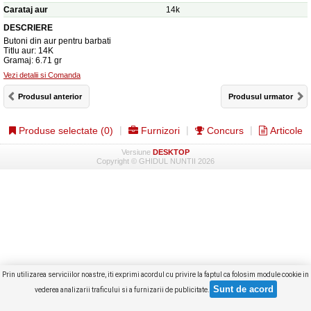
Carataj aur
14k
DESCRIERE
Butoni din aur pentru barbati
Titlu aur: 14K
Gramaj: 6.71 gr
Vezi detalii si Comanda
Produsul anterior
Produsul urmator
Produse selectate (
0
)
Furnizori
Concurs
Articole
Versiune
DESKTOP
Copyright © GHIDUL NUNTII 2026
Prin utilizarea serviciilor noastre, iti exprimi acordul cu privire la faptul ca folosim module cookie in
vederea analizarii traficului si a furnizarii de publicitate.