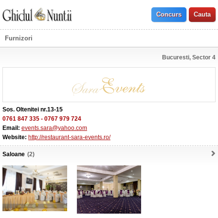
Furnizori
Bucuresti, Sector 4
Sos. Oltenitei nr.13-15
0761 847 335
-
0767 979 724
Email:
events.sara@yahoo.com
Website:
http://restaurant-sara-events.ro/
Saloane
(2)