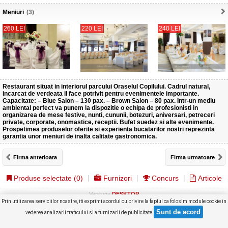
Meniuri
(3)
260 LEI
220 LEI
240 LEI
Restaurant situat in interiorul parcului Oraselul Copilului. Cadrul natural,
incarcat de verdeata il face potrivit pentru evenimentele importante.
Capacitate: – Blue Salon – 130 pax. – Brown Salon – 80 pax. Intr-un mediu
ambiental perfect va punem la dispozitie o echipa de profesionisti in
organizarea de mese festive, nunti, cununii, botezuri, aniversari, petreceri
private, corporate, onomastice, receptii. Bufet suedez si alte evenimente.
Prospetimea produselor oferite si experienta bucatarilor nostri reprezinta
garantia unor meniuri de inalta calitate gastronomica.
Firma anterioara
Firma urmatoare
Produse selectate (
0
)
Furnizori
Concurs
Articole
Versiune
DESKTOP
Copyright © GHIDUL NUNTII 2026
Prin utilizarea serviciilor noastre, iti exprimi acordul cu privire la faptul ca folosim module cookie in
vederea analizarii traficului si a furnizarii de publicitate.