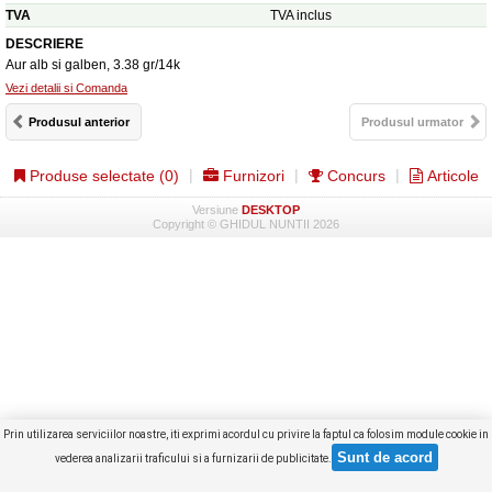
TVA
TVA inclus
DESCRIERE
Aur alb si galben, 3.38 gr/14k
Vezi detalii si Comanda
Produsul anterior
Produsul urmator
Produse selectate (
0
)
Furnizori
Concurs
Articole
Versiune
DESKTOP
Copyright © GHIDUL NUNTII 2026
Prin utilizarea serviciilor noastre, iti exprimi acordul cu privire la faptul ca folosim module cookie in
vederea analizarii traficului si a furnizarii de publicitate.