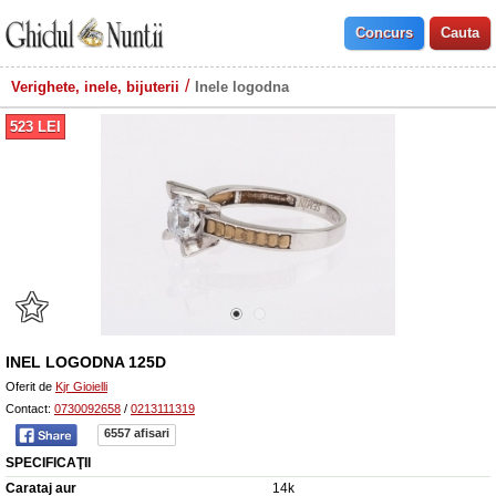
Verighete, inele, bijuterii
Inele logodna
523
LEI
INEL LOGODNA 125D
Oferit de
Kjr Gioielli
Contact:
0730092658
/
0213111319
6557 afisari
SPECIFICAŢII
Carataj aur
14k