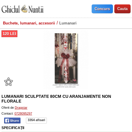
Buchete, lumanari, accesorii
Lumanari
120
LEI
LUMANARI SCULPTATE 80CM CU ARANJAMENTE NON
FLORALE
Oferit de
Dragstar
Contact:
0728095297
3354 afisari
SPECIFICAŢII