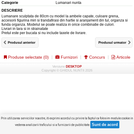
Categorie
Lumanari nunta
DESCRIERE
Lumanare sculptata de 80cm cu model la ambele capate, culoare grena,
accesorii figurina miri si trandafirasi din hartie si aranjament din tul, organza si
funda organza. Modelul se poate realiza in orice combinatie de culori.
Livrari in tara si in strainatate
Pretul este per bucata si nu include taxele de livrare.
Produsul anterior
Produsul urmator
Produse selectate (
0
)
Furnizori
Concurs
Articole
Versiune
DESKTOP
Copyright © GHIDUL NUNTII 2026
Prin utilizarea serviciilor noastre, iti exprimi acordul cu privire la faptul ca folosim module cookie in
vederea analizarii traficului si a furnizarii de publicitate.