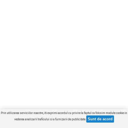
Prin utilizarea serviciilor noastre, iti exprimi acordul cu privire la faptul ca folosim module cookie in
vederea analizarii traficului si a furnizarii de publicitate.