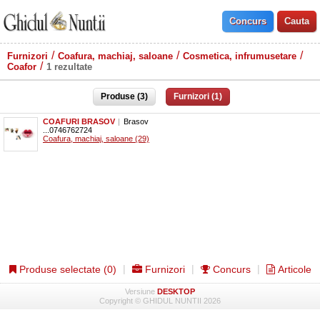
Furnizori
Coafura, machiaj, saloane
Cosmetica, infrumusetare
Coafor
1 rezultate
Produse (3)
Furnizori (1)
COAFURI BRASOV
Brasov
0746762724
Coafura, machiaj, saloane (29)
Produse selectate (
0
)
Furnizori
Concurs
Articole
Versiune
DESKTOP
Copyright © GHIDUL NUNTII 2026