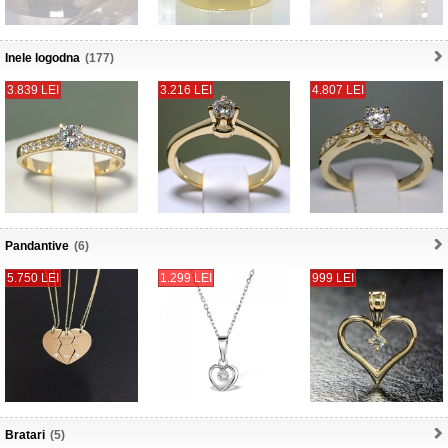
Inele logodna
(177)
3.839 LEI
3.216 LEI
4.807 LEI
Pandantive
(6)
5.750 LEI
1.299 LEI
999 LEI
Bratari
(5)