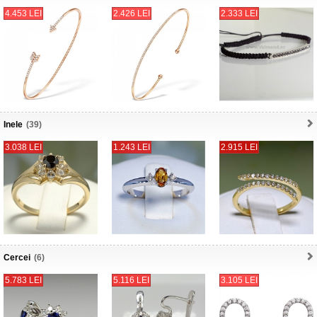
4.453 LEI
2.426 LEI
2.333 LEI
Inele
(39)
3.038 LEI
1.243 LEI
2.915 LEI
Cercei
(6)
5.783 LEI
5.116 LEI
3.105 LEI