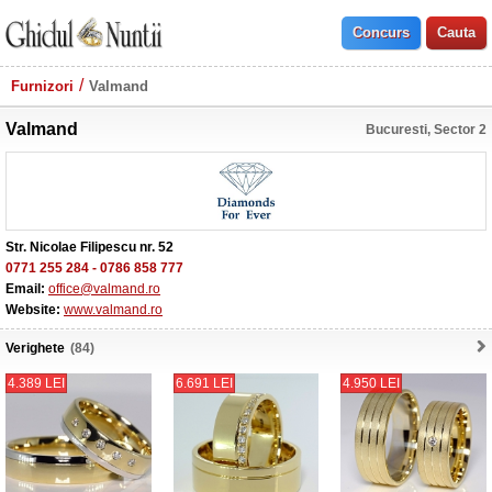
Furnizori
Valmand
Valmand
Bucuresti, Sector 2
Str. Nicolae Filipescu nr. 52
0771 255 284
-
0786 858 777
Email:
office@valmand.ro
Website:
www.valmand.ro
Verighete
(84)
4.389 LEI
6.691 LEI
4.950 LEI