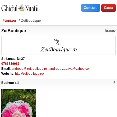
Furnizori
ZetBoutique
ZetBoutique
Brasov
Str.Lunga, Nr.27
0766339086
Email:
andreea@zetboutique.ro
,
andreea.zabava@yahoo.com
Website:
http://zetboutique.ro/
Buchete
(1)