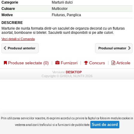
Categorie
Marturii dulci
Culoare
Multicolor
Motive
Fluturas, Panglica
DESCRIERE
Marturie de nunta formata dintr-un saculet de organza decorat cu un fluturas
asortat, bomboane si biletel. Saculetii sunt disponibili si pe alte culori.
Vezi detalii si Comanda
Produsul anterior
Produsul urmator
Produse selectate (
0
)
Furnizori
Concurs
Articole
Versiune
DESKTOP
Copyright © GHIDUL NUNTII 2026
Prin utilizarea serviciilor noastre, iti exprimi acordul cu privire la faptul ca folosim module cookie in
vederea analizarii traficului si a furnizarii de publicitate.