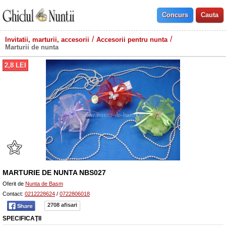
Invitatii, marturii, accesorii
Accesorii pentru nunta
Marturii de nunta
2,8
LEI
MARTURIE DE NUNTA NBS027
Oferit de
Nunta de Basm
Contact:
0212228624
/
0722806018
2708 afisari
SPECIFICAŢII