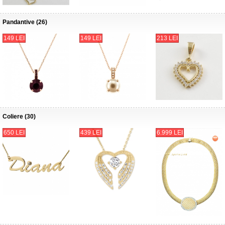
Pandantive (26)
149 LEI
149 LEI
213 LEI
Coliere (30)
650 LEI
439 LEI
6.999 LEI