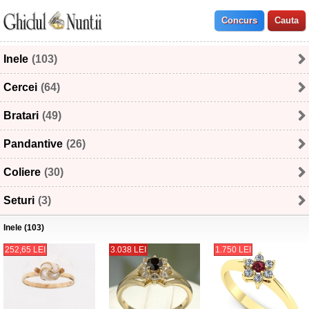
Inele
(103)
Cercei
(64)
Bratari
(49)
Pandantive
(26)
Coliere
(30)
Seturi
(3)
Inele (103)
252,65 LEI
3.038 LEI
1.750 LEI