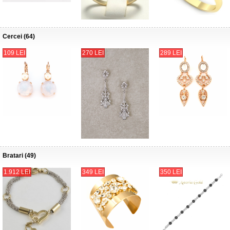
Cercei (64)
109 LEI
270 LEI
289 LEI
Bratari (49)
1.912 LEI
349 LEI
350 LEI