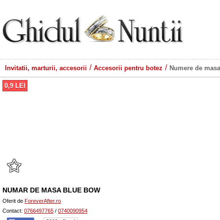
Invitatii, marturii, accesorii
Accesorii pentru botez
Numere de masa
0,9
LEI
NUMAR DE MASA BLUE BOW
Oferit de
ForeverAfter.ro
Contact:
0766497765
/
0740090954