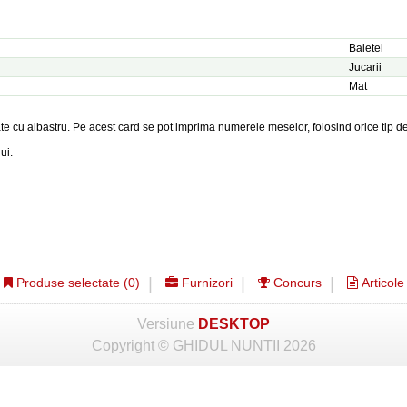
Baietel
Jucarii
Mat
e cu albastru. Pe acest card se pot imprima numerele meselor, folosind orice tip de t
ui.
Produse selectate (
0
)
Furnizori
Concurs
Articole
Versiune
DESKTOP
Copyright © GHIDUL NUNTII 2026