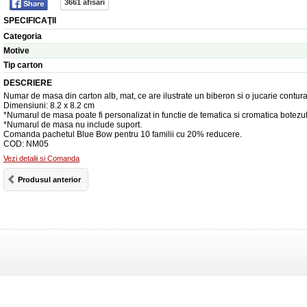
3661 afisari
SPECIFICAŢII
Categoria
Motive
Tip carton
DESCRIERE
Numar de masa din carton alb, mat, ce are ilustrate un biberon si o jucarie conturat
Dimensiuni: 8.2 x 8.2 cm
*Numarul de masa poate fi personalizat in functie de tematica si cromatica botezul
*Numarul de masa nu include suport.
Comanda pachetul Blue Bow pentru 10 familii cu 20% reducere.
COD: NM05
Vezi detalii si Comanda
Produsul anterior