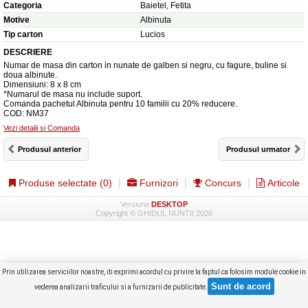
Categoria
Baietel, Fetita
Motive
Albinuta
Tip carton
Lucios
DESCRIERE
Numar de masa din carton in nunate de galben si negru, cu fagure, buline si
doua albinute.
Dimensiuni: 8 x 8 cm
*Numarul de masa nu include suport.
Comanda pachetul Albinuta pentru 10 familii cu 20% reducere.
COD: NM37
Vezi detalii si Comanda
Produsul anterior
Produsul urmator
Produse selectate (
0
)
Furnizori
Concurs
Articole
Versiune
DESKTOP
Copyright © GHIDUL NUNTII 2026
Prin utilizarea serviciilor noastre, iti exprimi acordul cu privire la faptul ca folosim module cookie in
vederea analizarii traficului si a furnizarii de publicitate.