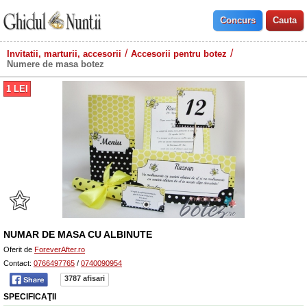
Invitatii, marturii, accesorii
Accesorii pentru botez
Numere de masa botez
1
LEI
NUMAR DE MASA CU ALBINUTE
Oferit de
ForeverAfter.ro
Contact:
0766497765
/
0740090954
3787 afisari
SPECIFICAŢII